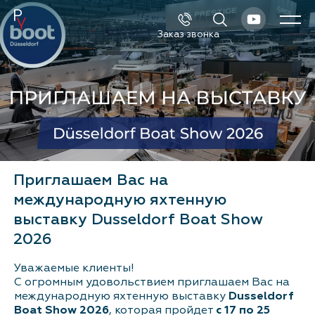
Заказ звонка
Каталог
Поиск
Новые катера и яхты
Б/у катера и яхты
Приглашаем Вас на
международную яхтенную
Спецпредложения
выставку Dusseldorf Boat Show
Сервис и оборудование
2026
Уважаемые клиенты!
Новости и события
С огромным удовольствием приглашаем Вас на
международную яхтенную выставку
Dusseldorf
О компании
Boat Show 2026
, которая пройдет
с 17 по 25