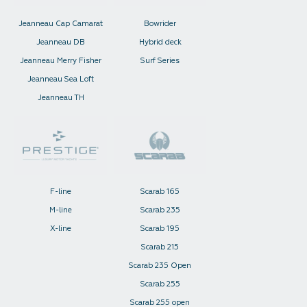
Jeanneau Cap Camarat
Bowrider
Jeanneau DB
Hybrid deck
Jeanneau Merry Fisher
Surf Series
Jeanneau Sea Loft
Jeanneau TH
F-line
Scarab 165
M-line
Scarab 235
X-line
Scarab 195
Scarab 215
Scarab 235 Open
Scarab 255
Scarab 255 open