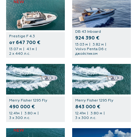
DB 43 Inboard
Prestige F 4.3
924 390 €
от 647 700 €
13.03 м
3.82 м
13.07 м
4.1 м
Volvo Penta D6 с
2 х 440 л.с.
джойстиком
Merry Fisher 1295 Fly
Merry Fisher 1295 Fly
490 000 €
843 000 €
12.41м
3.80 м
12.41м
3.80 м
3 х 300 л.с.
3 х 300 л.с.