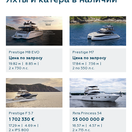
Контакты
Prestige M8 EVO
Prestige M7
Цена по запросу
Цена по запросу
19.82 м
8.85 м
17.84 м
7.56 м
2 х 730 л.с.
2 по 550 л.с.
Prestige F 5.7
Яхта Princess 54
1 702 330 €
55 000 000 ₽
17.29 м
4.69 м
16.57 м
4.57 м
2 x IPS 800
2 x 715 л.с.