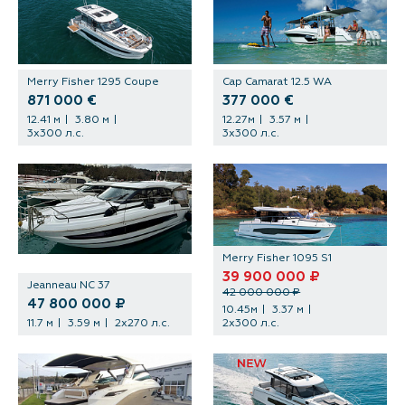
Merry Fisher 1295 Coupe
Cap Camarat 12.5 WA
871 000 €
377 000 €
12.41 м
3.80 м
12.27м
3.57 м
3х300 л.с.
3х300 л.с.
Merry Fisher 1095 S1
39 900 000 ₽
Jeanneau NC 37
42 000 000 ₽
47 800 000 ₽
10.45м
3.37 м
11.7 м
3.59 м
2х270 л.с.
2х300 л.с.