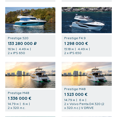
Prestige 520
Prestige F4.9
133 280 000 ₽
1 298 000 €
16.1м
4.49 м
15.18 м
4.49 м
2 х IPS 650
2 х IPS 650
Prestige M48
Prestige M48
1 523 000 €
1 336 000 €
14.79 м
6 м
14.79 м
6 м
2 х Volvo Penta D4 320 (2
2 x 320 л.с.
x 320 л.с.) V DRIVE