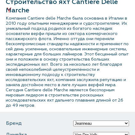
Строительство яхт Cantiere Delle
Marche
Заказ звонка
Компания Cantiere delle Marche была основана в Италии в
2010 году опытными менеджерами и судостроителями. Их
Каталог
уникальный подход родился из богатого наследия:
основатели верфи пришли из сектора коммерческого
пассажирского флота. Именно оттуда они переняли
Поиск
бескомпромиссные стандарты надёжности и применяют по
сей день усиленные, основательные инженерные системы,
характерные для больших лайнеров. Этот бесценный опыт
Новые катера и яхты
они и положили в основу строительства больших
экспедиционных яхт. Всего за несколько лет благодаря
своей непоколебимой целеустремлённости и
Б/у катера и яхты
инновационному подходу к строительству
исследовательских яхт, компания заслужила репутацию и
заняла достойное место в лиге лучших верфей мира.
Спецпредложения
Сегодня Cantiere delle Marche является бесспорным
мировым лидером в строительстве роскошных
исследовательских яхт дальнего плавания длиной от 26
Сервис и оборудование
до 49 метров.
Новости и события
Бренд
О компании
Линейка