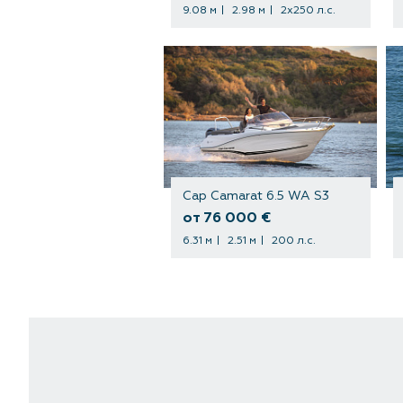
9.08 м
2.98 м
2х250 л.с.
Cap Camarat 6.5 WA S3
от 76 000 €
6.31 м
2.51 м
200 л.с.