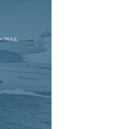
км МКАД,