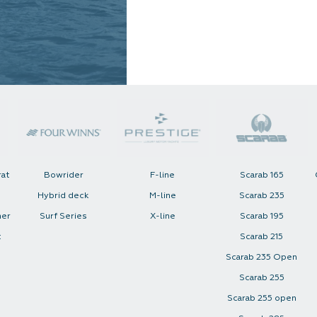
rat
Bowrider
F-line
Scarab 165
Hybrid deck
M-line
Scarab 235
her
Surf Series
X-line
Scarab 195
t
Scarab 215
Scarab 235 Open
Scarab 255
Scarab 255 open