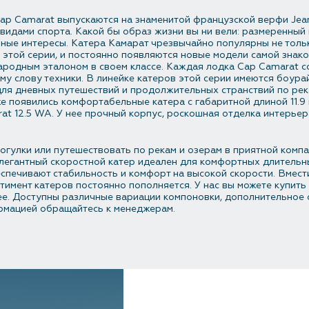
ap Camarat выпускаются на знаменитой французской верфи Jea
видами спорта. Какой бы образ жизни вы ни вели: размеренный 
ные интересы. Катера Камарат чрезвычайно популярны не только
этой серии, и постоянно появляются новые модели самой знако
ародным эталоном в своем классе. Каждая лодка Cap Сamarat с
му слову техники. В линейке катеров этой серии имеются боура
для дневных путешествий и продолжительных странствий по рек
 Уже появились комфортабельные катера с габаритной длиной 11.
at 12.5 WA. У нее прочный корпус, роскошная отделка интерье
огулки или путешествовать по рекам и озерам в приятной комп
 элегантный скоростной катер идеален для комфортных длитель
печивают стабильность и комфорт на высокой скорости. Вмести
ортимент катеров постоянно пополняется. У нас вы можете купит
олее. Доступны различные вариации компоновки, дополнительное
рмацией обращайтесь к менеджерам.