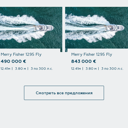
Merry Fisher 1295 Fly
Merry Fisher 1295 Fly
490 000 €
843 000 €
12.41м
3.80 м
3 по 300 л.с.
12.41м
3.80 м
3 по 300 л.с.
Смотреть все предложения