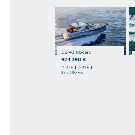
DB 43 Inboard
924 390 €
13.03 м
3.82 м
2 по 380 л.с.