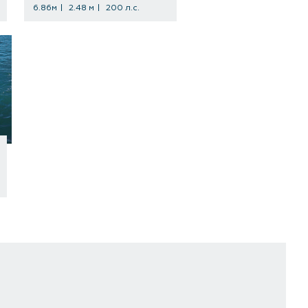
6.86м
2.48 м
200 л.с.