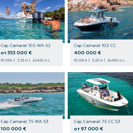
Cap Camarat 10.5 WA S2
Cap Camarat 10.5 CC
от 353 000 €
400 000 €
10.93м
3.25 м
2х425 л.с.
10.09 м
3.25 м
2х425 л.с.
Cap Camarat 7.5 WA S3
Cap Camarat 7.5 CC S3
100 000 €
от 97 000 €