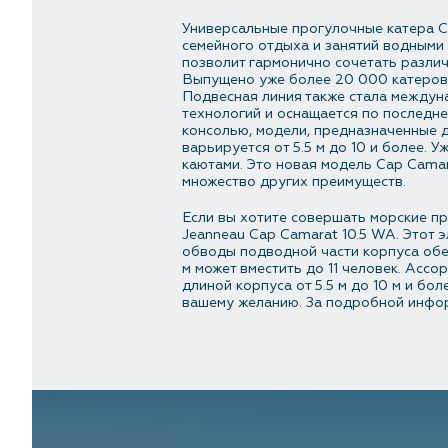
Универсальные прогулочные катера C
семейного отдыха и занятий водными 
позволит гармонично сочетать различ
Выпущено уже более 20 000 катеров 
Подвесная линия также стала междун
технологий и оснащается по последне
консолью, модели, предназначенные 
варьируется от 5.5 м до 10 и более.
каютами. Это новая модель Cap Camar
множество других преимуществ.
Если вы хотите совершать морские пр
Jeanneau Cap Camarat 10.5 WA. Этот
обводы подводной части корпуса обес
м может вместить до 11 человек. Асс
длиной корпуса от 5.5 м до 10 м и б
вашему желанию. За подробной инфо