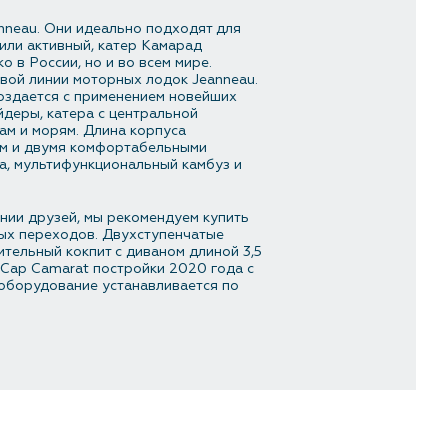
nneau. Они идеально подходят для
или активный, катер Камарад
 в России, но и во всем мире.
вой линии моторных лодок Jeanneau.
оздается с применением новейших
йдеры, катера с центральной
ам и морям. Длина корпуса
9 м и двумя комфортабельными
ра, мультифункциональный камбуз и
ании друзей, мы рекомендуем купить
ных переходов. Двухступенчатые
тельный кокпит с диваном длиной 3,5
ь Cap Camarat постройки 2020 года с
 оборудование устанавливается по