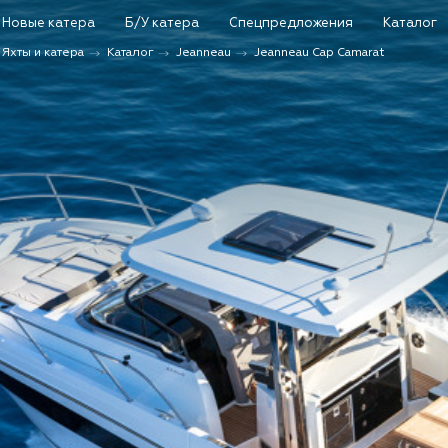
Новые катера
Б/У катера
Спецпредложения
Каталог
Каталог
Яхты и катера
Каталог
Jeanneau
Jeanneau Cap Camarat
Поиск
Новые катера и яхты
Б/у катера и яхты
Спецпредложения
Сервис и оборудование
Новости и события
О компании