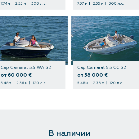
7.74м
2.55 м
300 л.с.
7.37 м
2.55 м
300 л.с.
Cap Camarat 5.5 WA S2
Cap Camarat 5.5 CC S2
от 60 000 €
от 58 000 €
5.48м
2.36 м
120 л.с.
5.48м
2.36 м
120 л.с.
В наличии