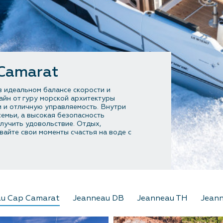
Контакты
Camarat
в идеальном балансе скорости и
айн от гуру морской архитектуры
 и отличную управляемость. Внутри
семьи, а высокая безопасность
олучить удовольствие. Отдых,
вайте свои моменты счастья на воде с
au Cap Camarat
Jeanneau DB
Jeanneau TH
Jeann