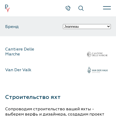
Заказ звонка
Каталог
Бренд
Поиск
Новые катера и яхты
Cantiere Delle
Marche
Б/у катера и яхты
Van Der Valk
Спецпредложения
Сервис и оборудование
Строительство яхт
Новости и события
Сопроводим строительство вашей яхты -
О компании
выберем верфь и дизайнера, создадим проект