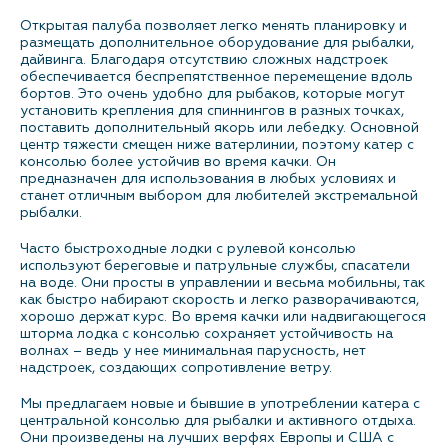
Открытая палуба позволяет легко менять планировку и
Контакты
размещать дополнительное оборудование для рыбалки,
дайвинга. Благодаря отсутствию сложных надстроек
обеспечивается беспрепятственное перемещение вдоль
бортов. Это очень удобно для рыбаков, которые могут
установить крепления для спиннингов в разных точках,
поставить дополнительный якорь или лебедку. Основной
центр тяжести смещен ниже ватерлинии, поэтому катер с
консолью более устойчив во время качки. Он
предназначен для использования в любых условиях и
станет отличным выбором для любителей экстремальной
рыбалки.
Часто быстроходные лодки с рулевой консолью
используют береговые и патрульные службы, спасатели
на воде. Они просты в управлении и весьма мобильны, так
как быстро набирают скорость и легко разворачиваются,
хорошо держат курс. Во время качки или надвигающегося
шторма лодка с консолью сохраняет устойчивость на
волнах – ведь у нее минимальная парусность, нет
надстроек, создающих сопротивление ветру.
Мы предлагаем новые и бывшие в употреблении катера с
центральной консолью для рыбалки и активного отдыха.
Они произведены на лучших верфях Европы и США с