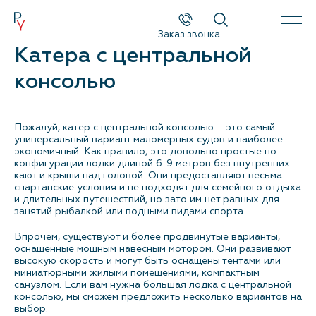
Заказ звонка
Катера с центральной
Каталог
консолью
Поиск
Пожалуй, катер с центральной консолью – это самый
Новые катера и яхты
универсальный вариант маломерных судов и наиболее
экономичный. Как правило, это довольно простые по
Б/у катера и яхты
конфигурации лодки длиной 6-9 метров без внутренних
кают и крыши над головой. Они предоставляют весьма
спартанские условия и не подходят для семейного отдыха
Спецпредложения
и длительных путешествий, но зато им нет равных для
занятий рыбалкой или водными видами спорта.
Сервис и оборудование
Впрочем, существуют и более продвинутые варианты,
оснащенные мощным навесным мотором. Они развивают
высокую скорость и могут быть оснащены тентами или
Новости и события
миниатюрными жилыми помещениями, компактным
санузлом. Если вам нужна большая лодка с центральной
консолью, мы сможем предложить несколько вариантов на
О компании
выбор.