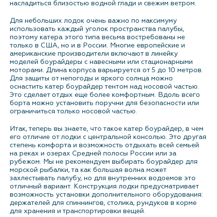
насладиться близостью водной глади и свежим ветром.
Контакты
Для небольших лодок очень важно по максимуму
использовать каждый уголок пространства палубы,
поэтому катера этого типа весьма востребованы не
только в США, но и в России. Многие европейские и
американские производители включают в линейку
моделей боурайдеры с навесными или стационарными
моторами. Длина корпуса варьируется от 5 до 10 метров.
Для защиты от непогоды и яркого солнца можно
оснастить катер боурайдер тентом над носовой частью.
Это сделает отдых еще более комфортным. Вдоль всего
борта можно установить поручни для безопасности или
ограничиться только носовой частью.
Итак, теперь вы знаете, что такое катер боурайдер, в чем
его отличие от лодки с центральной консолью. Это другая
степень комфорта и возможность отдыхать всей семьей
на реках и озерах Средней полосы России или за
рубежом. Мы не рекомендуем выбирать боурайдер для
морской рыбалки, та как большая волна может
захлестывать палубу, но для внутренних водоемов это
отличный вариант. Конструкция лодки предусматривает
возможность установки дополнительного оборудования:
держателей для спиннингов, столика, рундуков в корме
для хранения и транспортировки вещей.