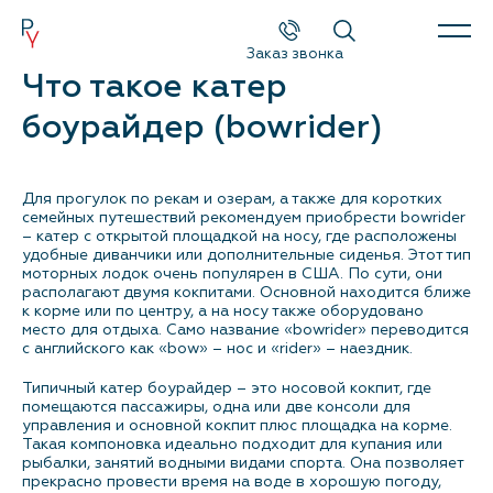
Заказ звонка
Что такое катер
Каталог
боурайдер (bowrider)
Поиск
Для прогулок по рекам и озерам, а также для коротких
Новые катера и яхты
семейных путешествий рекомендуем приобрести bowrider
– катер с открытой площадкой на носу, где расположены
Б/у катера и яхты
удобные диванчики или дополнительные сиденья. Этот тип
моторных лодок очень популярен в США. По сути, они
располагают двумя кокпитами. Основной находится ближе
Спецпредложения
к корме или по центру, а на носу также оборудовано
место для отдыха. Само название «bowrider» переводится
с английского как «bow» – нос и «rider» – наездник.
Сервис и оборудование
Типичный катер боурайдер – это носовой кокпит, где
помещаются пассажиры, одна или две консоли для
Новости и события
управления и основной кокпит плюс площадка на корме.
Такая компоновка идеально подходит для купания или
рыбалки, занятий водными видами спорта. Она позволяет
О компании
прекрасно провести время на воде в хорошую погоду,