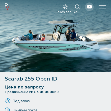
Заказ звонка
Каталог
Поиск
Новые катера и яхты
Б/у катера и яхты
Спецпредложения
Scarab 255 Open ID
Сервис и оборудование
Цена по запросу
Предложение
№ ut-00000669
Новости и события
Под заказ
О компании