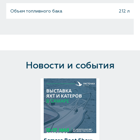
Объем топливного бака
212 л
Мостовой клиренс
2.01 м
Пассажировместимость
11
Максимальная мощность двигателя (ей)
2 х 250 л.с.
Новости и события
Максимальная скорость
92 км/ч
Дальность хода на круизной скорости
170 км
Килеватость на транце
20°
CE категория
С
Цвет
33714