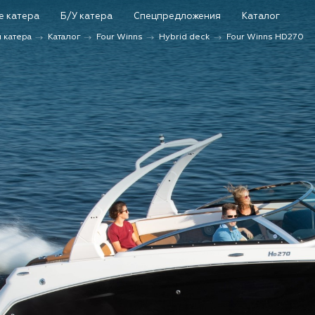
е катера
Б/У катера
Спецпредложения
Каталог
Каталог
и катера
Каталог
Four Winns
Hybrid deck
Four Winns HD270
Поиск
Новые катера и яхты
Б/у катера и яхты
Спецпредложения
Сервис и оборудование
Новости и события
О компании