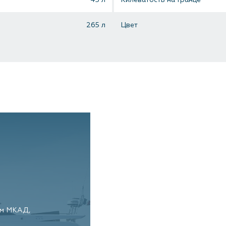
265 л
Цвет
км МКАД,