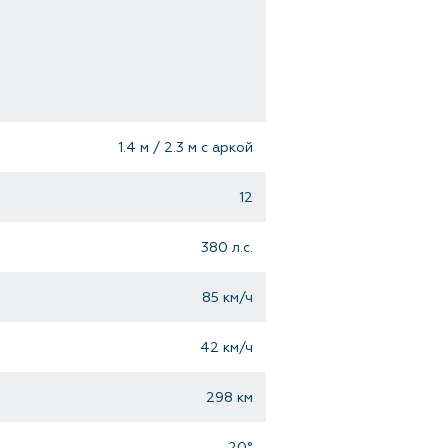
1.4 м / 2.3 м с аркой
12
380 л.с.
85 км/ч
42 км/ч
298 км
20°