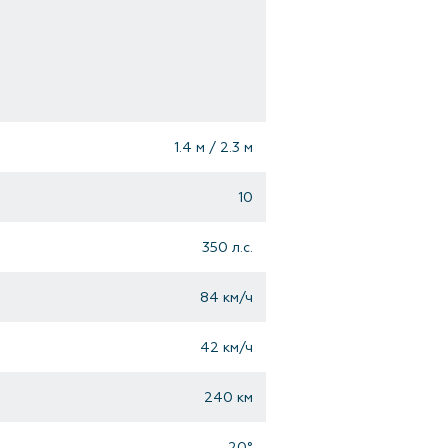
1.4 м / 2.3 м
10
350 л.с.
84 км/ч
42 км/ч
240 км
20°