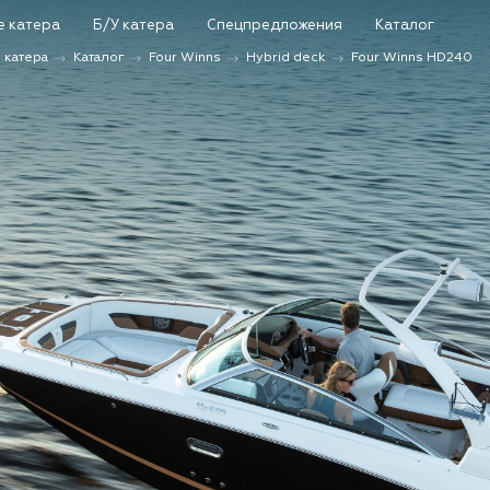
е катера
Б/У катера
Спецпредложения
Каталог
Каталог
и катера
Каталог
Four Winns
Hybrid deck
Four Winns HD240
Поиск
Новые катера и яхты
Б/у катера и яхты
Спецпредложения
Сервис и оборудование
Новости и события
О компании