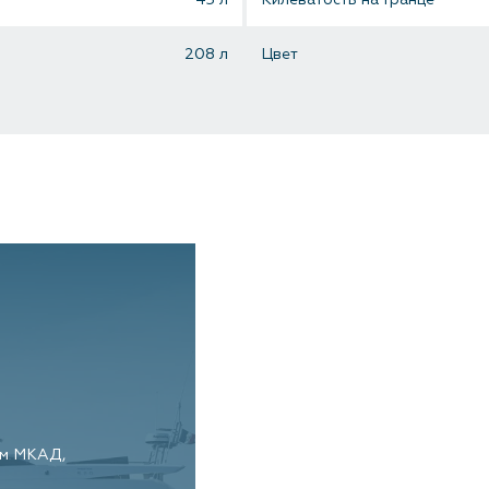
208 л
Цвет
км МКАД,